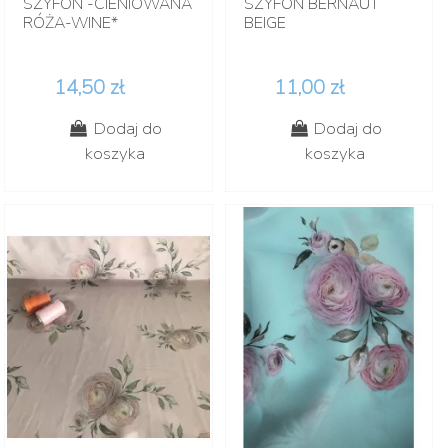
SZYFON -CIENIOWANA
SZYFON BERNAUT
RÓŻA-WINE*
BEIGE
14,50 zł
11,00 zł
Dodaj do
Dodaj do
koszyka
koszyka