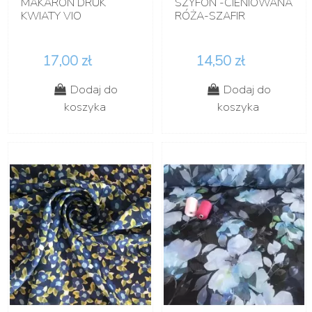
MAKARON DRUK
SZYFON -CIENIOWANA
KWIATY VIO
RÓŻA-SZAFIR
17,00 zł
14,50 zł
Dodaj do
Dodaj do
koszyka
koszyka