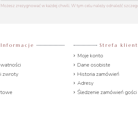
Możesz zrezygnować w każdej chwili. W tym celu należy odnaleźć szczegół
Informacje
Strefa klien
Moje konto
ywatności
Dane osobiste
i zwroty
Historia zamówień
Adresy
rtowe
Śledzenie zamówień gości