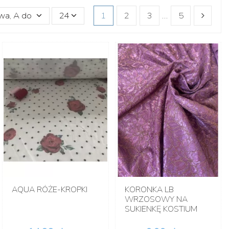
wa, A do Z
24
1
2
3
…
5
AQUA RÓŻE-KROPKI
KORONKA LB
WRZOSOWY NA
SUKIENKĘ KOSTIUM