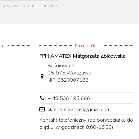
y w naszej informacji prawnej.
ta
Kontakt
PPH AMATEX Małgorzata Żbikowska
Baśniowa 7
05-075 Warszawa
NIP: 9520007183
+ 48 506 193 666
sklepaletkaniny@gmail.com
Kontakt telefoniczny (od poniedziałku do
piątku, w godzinach 8:00-16:00)