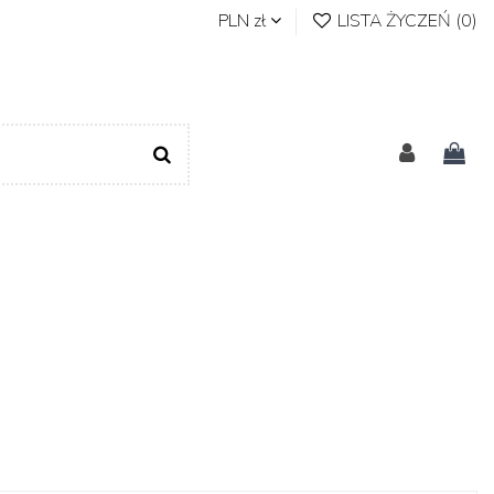
PLN zł
LISTA ŻYCZEŃ (
0
)