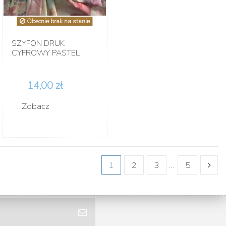
Obecnie brak na stanie
SZYFON DRUK
CYFROWY PASTEL
14,00 zł
Zobacz
1
2
3
…
5