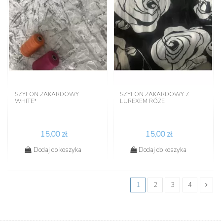
SZYFON ŻAKARDOWY
SZYFON ŻAKARDOWY Z
WHITE*
LUREXEM RÓŻE
15,00 zł
15,00 zł
Dodaj do koszyka
Dodaj do koszyka
1
2
3
4