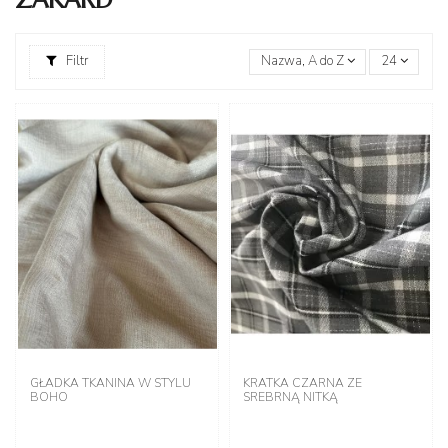
Filtr
Nazwa, A do Z
24
GŁADKA TKANINA W STYLU
KRATKA CZARNA ZE
BOHO
SREBRNĄ NITKĄ