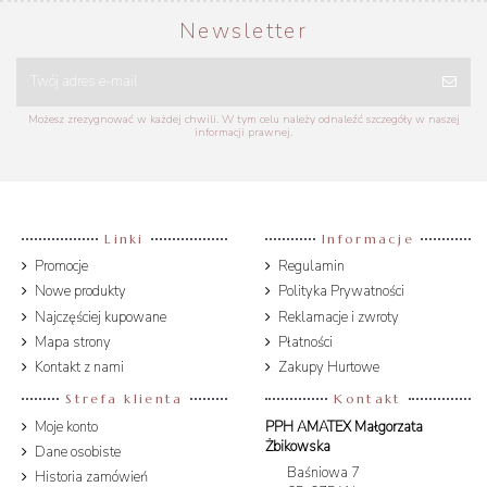
Newsletter
Możesz zrezygnować w każdej chwili. W tym celu należy odnaleźć szczegóły w naszej
informacji prawnej.
Linki
Informacje
Promocje
Regulamin
Nowe produkty
Polityka Prywatności
Najczęściej kupowane
Reklamacje i zwroty
Mapa strony
Płatności
Kontakt z nami
Zakupy Hurtowe
Strefa klienta
Kontakt
Moje konto
PPH AMATEX Małgorzata
Żbikowska
Dane osobiste
Baśniowa 7
Historia zamówień