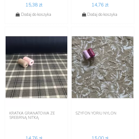
15,38 zł
14,76 zł
Dodaj do koszyka
Dodaj do koszyka
KRATKA GRANATOWA ZE
SZYFON YORIU NYLON
SREBRNĄ NITKĄ
14,76 zł
15,00 zł