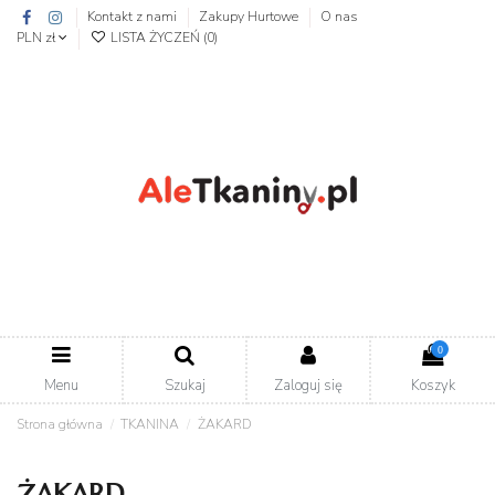
Kontakt z nami
Zakupy Hurtowe
O nas
PLN zł
LISTA ŻYCZEŃ (
0
)
0
Menu
Szukaj
Zaloguj się
Koszyk
Strona główna
TKANINA
ŻAKARD
ŻAKARD