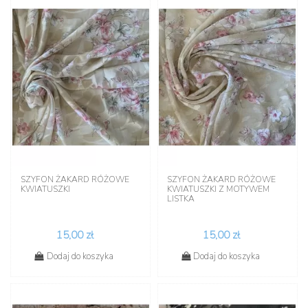
SZYFON ŻAKARD RÓŻOWE
SZYFON ŻAKARD RÓŻOWE
KWIATUSZKI
KWIATUSZKI Z MOTYWEM
LISTKA
15,00 zł
15,00 zł
Dodaj do koszyka
Dodaj do koszyka