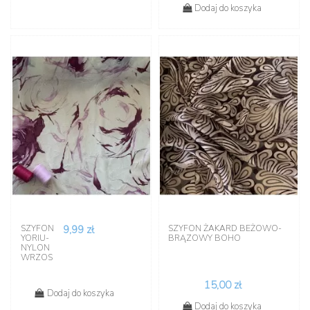
Dodaj do koszyka
SZYFON
9,99 zł
SZYFON ŻAKARD BEŻOWO-
YORIU-
BRĄZOWY BOHO
NYLON
WRZOS
15,00 zł
Dodaj do koszyka
Dodaj do koszyka