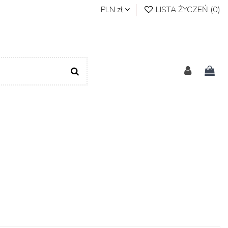
PLN zł
LISTA ŻYCZEŃ (
0
)