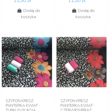
11,50 zł
11,50 zł
Dodaj do
Dodaj do
koszyka
koszyka
SZYFON KRESZ
SZYFON KRESZ
PANTERKA KWIAT -
PANTERKA KWIAT-
TURKUS/ FUKSJA
CZERWIEŃ/BRĄZ