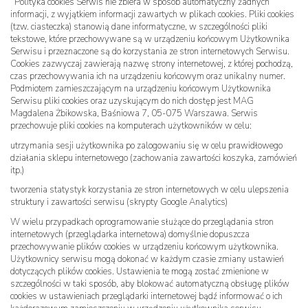
Polityka cookies Serwis nie zbiera w sposób automatyczny żadnych
informacji, z wyjątkiem informacji zawartych w plikach cookies. Pliki cookies
(tzw. ciasteczka) stanowią dane informatyczne, w szczególności pliki
tekstowe, które przechowywane są w urządzeniu końcowym Użytkownika
Serwisu i przeznaczone są do korzystania ze stron internetowych Serwisu.
Cookies zazwyczaj zawierają nazwę strony internetowej, z której pochodzą,
czas przechowywania ich na urządzeniu końcowym oraz unikalny numer.
Podmiotem zamieszczającym na urządzeniu końcowym Użytkownika
Serwisu pliki cookies oraz uzyskującym do nich dostęp jest MAG
Magdalena Żbikowska, Baśniowa 7, 05-075 Warszawa. Serwis
przechowuje pliki cookies na komputerach użytkowników w celu:
utrzymania sesji użytkownika po zalogowaniu się w celu prawidłowego
działania sklepu internetowego (zachowania zawartości koszyka, zamówień
itp.)
tworzenia statystyk korzystania ze stron internetowych w celu ulepszenia
struktury i zawartości serwisu (skrypty Google Analytics)
W wielu przypadkach oprogramowanie służące do przeglądania stron
internetowych (przeglądarka internetowa) domyślnie dopuszcza
przechowywanie plików cookies w urządzeniu końcowym użytkownika.
Użytkownicy serwisu mogą dokonać w każdym czasie zmiany ustawień
dotyczących plików cookies. Ustawienia te mogą zostać zmienione w
szczególności w taki sposób, aby blokować automatyczną obsługę plików
cookies w ustawieniach przeglądarki internetowej bądź informować o ich