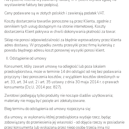
wystawienie faktury bez podpisu).
Ceny podawane są w złotych polskich i zawierają podatek VAT.
Koszty dostarczenia towarów ponoszone są przez Klienta, zgodnie z
cennikiem tych usług dostępnym na stronie internetowej. Koszty
dostarczenia Klient pokrywa w chwili dokonywania płatności za towar.
Sklep nie ponosi odpowiedzialności za błędnie wprowadzony przez klienta
adres dostawy. W przypadku zwrotu przesyłki przez firmę kurierską z
powodu błędnego adresu koszt ponownej wysyłki ponosi klient.
II. Odstąpienie od umowy
Konsument, który zawarł umowę na odległość lub poza lokalem
przedsiębiorstwa, może w terminie 14 dni odstąpić od niej bez podawania
przyczyny i bez ponoszenia kosztów, z wyjątkiem kosztów określonych w
art. 33, art. 34 ust. 2 i art. 35 ustawy z dnia 30 maja 2014 r. o prawach
konsumenta (Dz.U. 2014 poz. 827).
Zwrotowi podlegają tylko produkty nie noszące śladów użytkowania;
materiały nie mogą być pocięte ani zdekatyzowane.
Bieg terminu do odstąpienia od umowy rozpoczyna się:
dla umowy, w wykonaniu której przedsiębiorca wydaje rzecz, będąc
zobowiązany do przeniesienia jej własności - od objęcia rzeczy w posiadanie
przez konsumenta lub wskazaną przez niego osobę trzecią inną niż