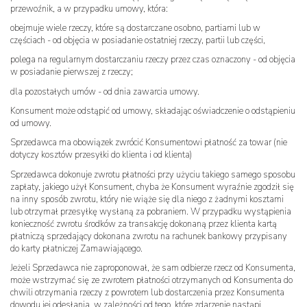
przewoźnik, a w przypadku umowy, która:
obejmuje wiele rzeczy, które są dostarczane osobno, partiami lub w
częściach - od objęcia w posiadanie ostatniej rzeczy, partii lub części,
polega na regularnym dostarczaniu rzeczy przez czas oznaczony - od objęcia
w posiadanie pierwszej z rzeczy;
dla pozostałych umów - od dnia zawarcia umowy.
Konsument może odstąpić od umowy, składając oświadczenie o odstąpieniu
od umowy.
Sprzedawca ma obowiązek zwrócić Konsumentowi płatność za towar (nie
dotyczy kosztów przesyłki do klienta i od klienta)
Sprzedawca dokonuje zwrotu płatności przy użyciu takiego samego sposobu
zapłaty, jakiego użył Konsument, chyba że Konsument wyraźnie zgodził się
na inny sposób zwrotu, który nie wiąże się dla niego z żadnymi kosztami
lub otrzymał przesyłkę wysłaną za pobraniem. W przypadku wystąpienia
konieczność zwrotu środków za transakcję dokonaną przez klienta kartą
płatniczą sprzedający dokonana zwrotu na rachunek bankowy przypisany
do karty płatniczej Zamawiającego.
Jeżeli Sprzedawca nie zaproponował, że sam odbierze rzecz od Konsumenta,
może wstrzymać się ze zwrotem płatności otrzymanych od Konsumenta do
chwili otrzymania rzeczy z powrotem lub dostarczenia przez Konsumenta
dowodu jej odesłania, w zależności od tego, które zdarzenie nastąpi