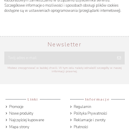
każdorazowym zamieszczeniu w urządzeniu użytkownika serwisu.
Szczegółowe informacje o możliwości i sposobach obsługi plików cookies
dostępne są w ustawieniach oprogramowania (przeglądarki internetowej).
Newsletter
Możesz zrezygnować w każdej chwili. W tym celu należy odnaleźć szczegóły w naszej
informacji prawnej.
Linki
Informacje
Promocje
Regulamin
Nowe produkty
Polityka Prywatności
Najczęściej kupowane
Reklamacje i zwroty
Mapa strony
Płatności