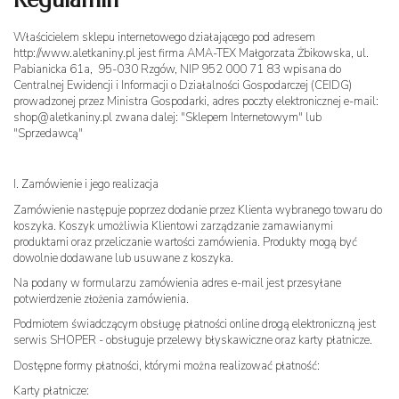
Właścicielem sklepu internetowego działającego pod adresem
http://www.aletkaniny.pl jest firma AMA-TEX Małgorzata Żbikowska, ul.
Pabianicka 61a, 95-030 Rzgów, NIP 952 000 71 83 wpisana do
Centralnej Ewidencji i Informacji o Działalności Gospodarczej (CEIDG)
prowadzonej przez Ministra Gospodarki, adres poczty elektronicznej e-mail:
shop@aletkaniny.pl
zwana dalej: "Sklepem Internetowym" lub
"Sprzedawcą"
I. Zamówienie i jego realizacja
Zamówienie następuje poprzez dodanie przez Klienta wybranego towaru do
koszyka. Koszyk umożliwia Klientowi zarządzanie zamawianymi
produktami oraz przeliczanie wartości zamówienia. Produkty mogą być
dowolnie dodawane lub usuwane z koszyka.
Na podany w formularzu zamówienia adres e-mail jest przesyłane
potwierdzenie złożenia zamówienia.
Podmiotem świadczącym obsługę płatności online drogą elektroniczną jest
serwis SHOPER - obsługuje przelewy błyskawiczne oraz karty płatnicze.
Dostępne formy płatności, którymi można realizować płatność:
Karty płatnicze: