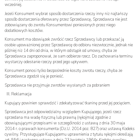
wcześniej.
Jeżeli Konsument wybrał sposób dostarczenia rzeczy inny niż najtańszy
sposób dostarczenia oferowany przez Sprzedawcę, Sprzedawca nie jest
zobowiązany do zwrotu Konsumentowi poniesionych przez niego
dodatkowych kosztów.
Konsument ma obowiązek zwrócić rzecz Sprzedawcy lub przekazać ją
osobie upoważnionej przez Sprzedawcę do odbioru niezwłocznie, jednak nie
później niż 14 dni od dnia, w którym odstąpił od umowy, chyba że
Sprzedawca zaproponował, że sam odbierze rzecz. Do zachowania terminu
wystarczy odesłanie rzeczy przed jego upływem.
Konsument ponosi tylko bezpośrednie koszty zwrotu rzeczy, chyba że
Sprzedawca zgodził się je ponieść.
Sprzedawca nie przyjmuje zwrotów wysłanych za pobraniem
III. Reklamacja
Kupujący powinien sprawdzić i zdekatyzować tkaninę przed jej pocięciem.
Sprzedawca jest odpowiedzialny względem Kupującego, jeżeli rzecz
sprzedana ma wadę fizyczną lub prawną (rękojmia) zgodnie z
obowiązującymi przepisami w szczególności z ustawą z dnia 30 maja
2014 r. o prawach konsumenta (Dz.U. 2014 poz. 827) oraz ustawą Kodeks
cywilny. Przysługujące Kupującemu uprawnienia z tytułu rękojmi określają
art. 556 i następne ustawy z dnia 23 kwietnia 1964r. Kodeks cywilny