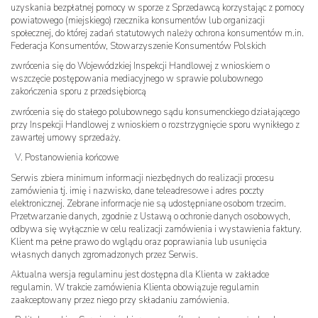
uzyskania bezpłatnej pomocy w sporze z Sprzedawcą korzystając z pomocy
powiatowego (miejskiego) rzecznika konsumentów lub organizacji
społecznej, do której zadań statutowych należy ochrona konsumentów m.in.
Federacja Konsumentów, Stowarzyszenie Konsumentów Polskich
zwrócenia się do Wojewódzkiej Inspekcji Handlowej z wnioskiem o
wszczęcie postępowania mediacyjnego w sprawie polubownego
zakończenia sporu z przedsiębiorcą
zwrócenia się do stałego polubownego sądu konsumenckiego działającego
przy Inspekcji Handlowej z wnioskiem o rozstrzygnięcie sporu wynikłego z
zawartej umowy sprzedaży.
V. Postanowienia końcowe
Serwis zbiera minimum informacji niezbędnych do realizacji procesu
zamówienia tj. imię i nazwisko, dane teleadresowe i adres poczty
elektronicznej. Zebrane informacje nie są udostępniane osobom trzecim.
Przetwarzanie danych, zgodnie z Ustawą o ochronie danych osobowych,
odbywa się wyłącznie w celu realizacji zamówienia i wystawienia faktury.
Klient ma pełne prawo do wglądu oraz poprawiania lub usunięcia
własnych danych zgromadzonych przez Serwis.
Aktualna wersja regulaminu jest dostępna dla Klienta w zakładce
regulamin. W trakcie zamówienia Klienta obowiązuje regulamin
zaakceptowany przez niego przy składaniu zamówienia.