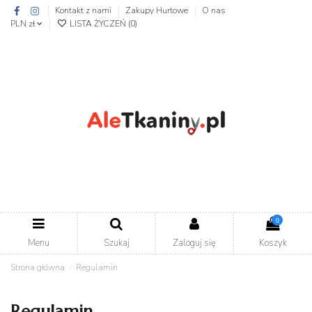
Kontakt z nami
Zakupy Hurtowe
O nas
PLN zł
LISTA ŻYCZEŃ (
0
)
0
Menu
Szukaj
Zaloguj się
Koszyk
Strona główna
Regulamin
Regulamin