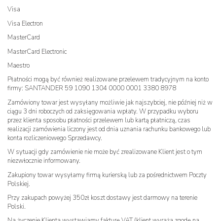
Visa
Visa Electron
MasterCard
MasterCard Electronic
Maestro
Płatności mogą być również realizowane przelewem tradycyjnym na konto
firmy: SANTANDER 59 1090 1304 0000 0001 3380 8978
Zamówiony towar jest wysyłany możliwie jak najszybciej, nie później niż w
ciągu 3 dni roboczych od zaksięgowania wpłaty. W przypadku wyboru
przez klienta sposobu płatności przelewem lub kartą płatniczą, czas
realizacji zamówienia liczony jest od dnia uznania rachunku bankowego lub
konta rozliczeniowego Sprzedawcy.
W sytuacji gdy zamówienie nie może być zrealizowane Klient jest o tym
niezwłocznie informowany.
Zakupiony towar wysyłamy firmą kurierską lub za pośrednictwem Poczty
Polskiej.
Przy zakupach powyżej 350zł koszt dostawy jest darmowy na terenie
Polski.
Na życzenie Klienta wystawiamy fakturę VAT (klient wyraża zgodę na