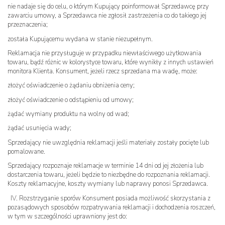
nie nadaje się do celu, o którym Kupujący poinformował Sprzedawcę przy
zawarciu umowy, a Sprzedawca nie zgłosił zastrzeżenia co do takiego jej
przeznaczenia;
została Kupującemu wydana w stanie niezupełnym.
Reklamacja nie przysługuje w przypadku niewłaściwego użytkowania
towaru, bądź różnic w kolorystyce towaru, które wynikły z innych ustawień
monitora Klienta. Konsument, jeżeli rzecz sprzedana ma wadę, może:
złożyć oświadczenie o żądaniu obniżenia ceny;
złożyć oświadczenie o odstąpieniu od umowy;
żądać wymiany produktu na wolny od wad;
żądać usunięcia wady;
Sprzedający nie uwzględnia reklamacji jeśli materiały zostały pocięte lub
pomalowane.
Sprzedający rozpoznaje reklamacje w terminie 14 dni od jej złożenia lub
dostarczenia towaru, jeżeli będzie to niezbędne do rozpoznania reklamacji.
Koszty reklamacyjne, koszty wymiany lub naprawy ponosi Sprzedawca.
IV. Rozstrzyganie sporów Konsument posiada możliwość skorzystania z
pozasądowych sposobów rozpatrywania reklamacji i dochodzenia roszczeń,
w tym w szczególności uprawniony jest do: