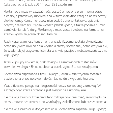
(tekst jednolity Dz.U. 2014r., poz. 121 z późn.zm).
Reklamacja może w szczególności zostać wniesiona pisemnie na adres
siedziby Sprzedawcy lub wysłana w formie elektronicznej na adres poczty
elektronicznej. Konsument powinien podać dane kontaktowe, opisanie
przyczyn reklamacji i żądań wobec Sprzedającego, a także podanie numer
zamówienia lub faktury. Reklamacja może zostać złożona na formularzu
stanowiącym załącznik do regulaminu.
Jeżeli kupującym jest Konsument, a wada fizyczna została stwierdzona
przed upływem roku od dnia wydania rzeczy sprzedanej, domniemywa się,
że wada lub jej przyczyna istniała w chwili przejścia niebezpieczeństwa na
kupującego.
Jeżeli kupujący stwierdził brak któregoś z zamówionych materiałów
powinien w ciągu 48h od odebrania paczki zgłosić to sprzedającemu.
Sprzedawca odpowiada z tytułu rękojmi, jeżeli wada fizyczna zostanie
stwierdzona przed upływem dwóch lat, od dnia wydania towaru.
Wada fizyczna polega na niezgodności rzeczy sprzedanej z umową. W
szczególności rzecz sprzedana jest niezgodna z umową jeżeli:
nie ma właściwości, które rzecz tego rodzaju powinna mieć, ze względu na
cel w umowie oznaczony albo wynikający z okoliczności lub przeznaczenia;
nie ma właściwości, o których istnieniu Sprzedawca zapewnił Kupującego;